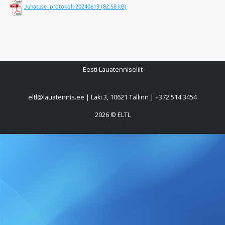
Juhatuse_protokoll-20240619
Eesti Lauatenniseliit
eltl@lauatennis.ee
| Laki 3, 10621 Tallinn | +372 514 3454
2026 © ELTL