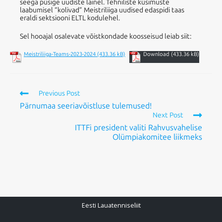
seega püsige uudiste lainel. Tehniliste küsimuste
laabumisel “kolivad” Meistriliiga uudised edaspidi taas
eraldi sektsiooni ELTL kodulehel.
Sel hooajal osalevate võistkondade koosseisud leiab siit:
Meistriliiga-Teams-2023-2024
Download
Previous Post
Pärnumaa seeriavõistluse tulemused!
Next Post
ITTFi president valiti Rahvusvahelise
Olümpiakomitee liikmeks
Eesti Lauatenniseliit