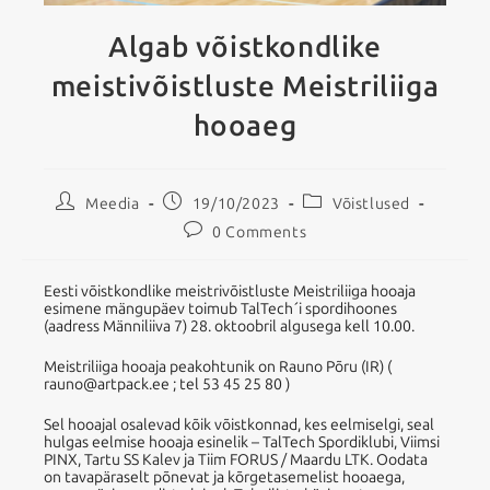
Algab võistkondlike
meistivõistluste Meistriliiga
hooaeg
Meedia
19/10/2023
Võistlused
0 Comments
Eesti võistkondlike meistrivõistluste Meistriliiga hooaja
esimene mängupäev toimub TalTech´i spordihoones
(aadress Männiliiva 7) 28. oktoobril algusega kell 10.00.
Meistriliiga hooaja peakohtunik on Rauno Põru (IR) (
rauno@artpack.ee ; tel 53 45 25 80 )
Sel hooajal osalevad kõik võistkonnad, kes eelmiselgi, seal
hulgas eelmise hooaja esinelik – TalTech Spordiklubi, Viimsi
PINX, Tartu SS Kalev ja Tiim FORUS / Maardu LTK. Oodata
on tavapäraselt põnevat ja kõrgetasemelist hooaega,